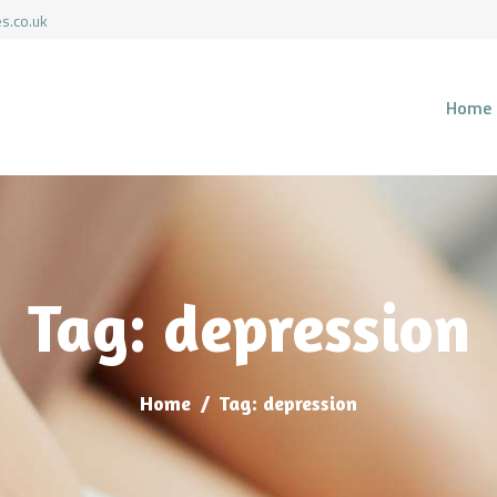
HOME
s.co.uk
SERVICES
PEACH THERAPIES LIMITED
Home
Peach Therapies Limited
RESOURCES
CONTACT
Tag: depression
Home
Tag: depression