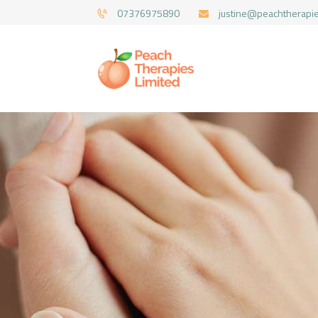
07376975890
justine@peachtherapie