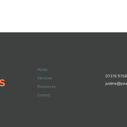
Home
07376 9758
Services
justine@pea
Resources
Contact