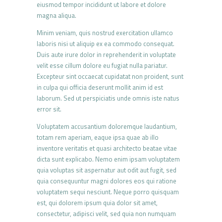
eiusmod tempor incididunt ut labore et dolore
magna aliqua.
Minim veniam, quis nostrud exercitation ullamco
laboris nisi ut aliquip ex ea commodo consequat.
Duis aute irure dolor in reprehenderit in voluptate
velit esse cillum dolore eu fugiat nulla pariatur.
Excepteur sint occaecat cupidatat non proident, sunt
in culpa qui officia deserunt mollit anim id est
laborum. Sed ut perspiciatis unde omnis iste natus
error sit.
Voluptatem accusantium doloremque laudantium,
totam rem aperiam, eaque ipsa quae ab illo
inventore veritatis et quasi architecto beatae vitae
dicta sunt explicabo. Nemo enim ipsam voluptatem
quia voluptas sit aspernatur aut odit aut fugit, sed
quia consequuntur magni dolores eos qui ratione
voluptatem sequi nesciunt. Neque porro quisquam
est, qui dolorem ipsum quia dolor sit amet,
consectetur, adipisci velit, sed quia non numquam