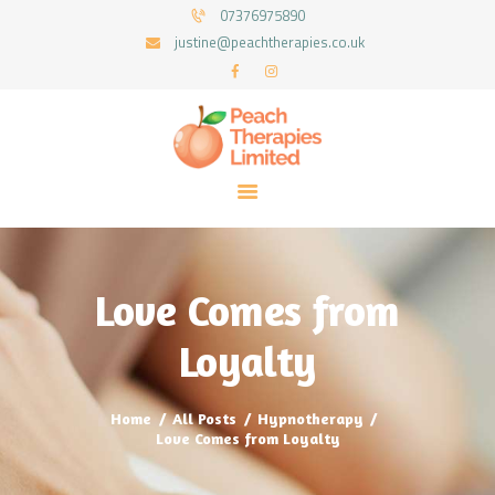
HOME
07376975890
justine@peachtherapies.co.uk
SERVICES
PEACH THERAPIES LIMITED
RESOURCES
Peach Therapies Limited
CONTACT
Love Comes from
Loyalty
Home
All Posts
Hypnotherapy
Love Comes from Loyalty